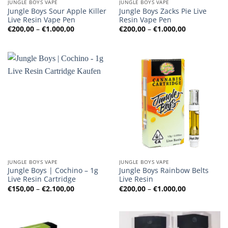
JUNGLE BOYS VAPE
JUNGLE BOYS VAPE
Jungle Boys Sour Apple Killer
Jungle Boys Zacks Pie Live
Live Resin Vape Pen
Resin Vape Pen
Preisspanne:
Preisspanne
€
200,00
–
€
1.000,00
€
200,00
–
€
1.000,00
€200,00
€200,00
bis
bis
€1.000,00
€1.000,00
JUNGLE BOYS VAPE
JUNGLE BOYS VAPE
Jungle Boys | Cochino – 1g
Jungle Boys Rainbow Belts
Live Resin Cartridge
Live Resin
Preisspanne:
Preisspanne
€
150,00
–
€
2.100,00
€
200,00
–
€
1.000,00
€150,00
€200,00
bis
bis
€2.100,00
€1.000,00