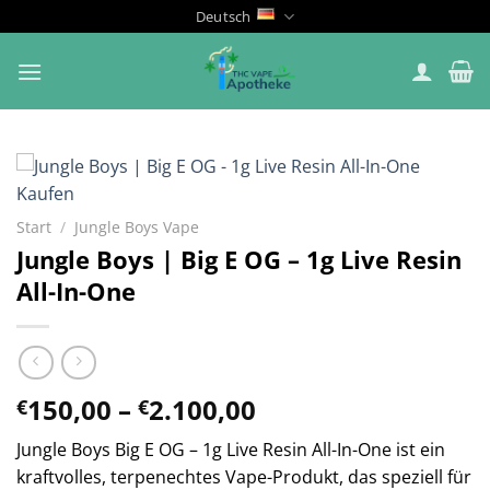
Zum
Deutsch
Inhalt
springen
Start
/
Jungle Boys Vape
Jungle Boys | Big E OG – 1g Live Resin
All-In-One
Preisspanne:
150,00
–
2.100,00
€
€
€150,00
Jungle Boys Big E OG – 1g Live Resin All-In-One ist ein
bis
kraftvolles, terpenechtes Vape-Produkt, das speziell für
€2.100,00