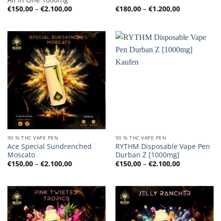
Preisspanne:
Preisspanne
€
150,00
–
€
2.100,00
€
180,00
–
€
1.200,00
€150,00
€180,00
bis
bis
€2.100,00
€1.200,00
90 % THC VAPE PEN
90 % THC VAPE PEN
Ace Special Sundrenched
RYTHM Disposable Vape Pen
Moscato
Durban Z [1000mg]
Preisspanne:
Preisspanne
€
150,00
–
€
2.100,00
€
150,00
–
€
2.100,00
€150,00
€150,00
bis
bis
€2.100,00
€2.100,00