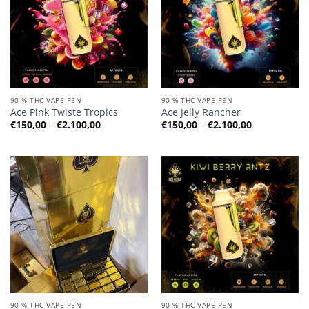
90 % THC VAPE PEN
90 % THC VAPE PEN
Ace Pink Twiste Tropics
Ace Jelly Rancher
Preisspanne:
Preisspanne
€
150,00
–
€
2.100,00
€
150,00
–
€
2.100,00
€150,00
€150,00
bis
bis
€2.100,00
€2.100,00
90 % THC VAPE PEN
90 % THC VAPE PEN