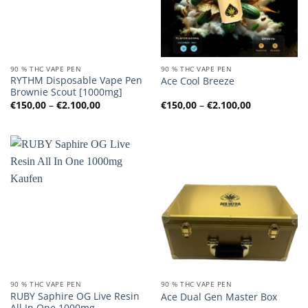
90 % THC VAPE PEN
90 % THC VAPE PEN
RYTHM Disposable Vape Pen
Ace Cool Breeze
Brownie Scout [1000mg]
Preisspanne:
Preisspanne
€
150,00
–
€
2.100,00
€
150,00
–
€
2.100,00
€150,00
€150,00
bis
bis
€2.100,00
€2.100,00
90 % THC VAPE PEN
90 % THC VAPE PEN
RUBY Saphire OG Live Resin
Ace Dual Gen Master Box
All In One 1000mg