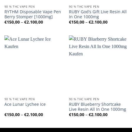
90 % THC VAPE PEN
90 % THC VAPE PEN
RYTHM Disposable Vape Pen
RUBY God’s Gift Live Resin All
Berry Stomper [1000mg]
In One 1000mg
Preisspanne:
Preisspanne
€
150,00
–
€
2.100,00
€
150,00
–
€
2.100,00
€150,00
€150,00
bis
bis
€2.100,00
€2.100,00
90 % THC VAPE PEN
90 % THC VAPE PEN
RUBY Blueberry Shortcake
Ace Lunar Lychee Ice
Live Resin All In One 1000mg
Preisspanne:
Preisspanne
€
150,00
–
€
2.100,00
€
150,00
–
€
2.100,00
€150,00
€150,00
bis
bis
€2.100,00
€2.100,00