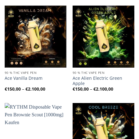
90 % THC VAPE PEN
90 % THC VAPE PEN
Ace Alien Electric Green
Ace Vanilla Dream
Apple
Preisspanne:
Preisspanne
€
150,00
–
€
2.100,00
€
150,00
–
€
2.100,00
€150,00
€150,00
bis
bis
€2.100,00
€2.100,00