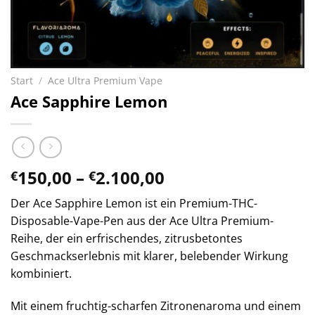
Start
/
Ace Ultra Premium Vape
Ace Sapphire Lemon
Preisspanne:
150,00
–
2.100,00
€
€
€150,00
Der Ace Sapphire Lemon ist ein Premium-THC-
bis
Disposable-Vape-Pen aus der Ace Ultra Premium-
€2.100,00
Reihe, der ein erfrischendes, zitrusbetontes
Geschmackserlebnis mit klarer, belebender Wirkung
kombiniert.
Mit einem fruchtig-scharfen Zitronenaroma und einem