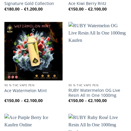
Signature Gold Collection
Ace Kiwi Berry Rntz
Preisspanne:
Preisspanne
€
180,00
–
€
1.200,00
€
150,00
–
€
2.100,00
€180,00
€150,00
bis
bis
€1.200,00
€2.100,00
90 % THC VAPE PEN
90 % THC VAPE PEN
RUBY Watermelon OG Live
Ace Watermelon Mint
Resin All In One 1000mg
Preisspanne:
Preisspanne
€
150,00
–
€
2.100,00
€
150,00
–
€
2.100,00
€150,00
€150,00
bis
bis
€2.100,00
€2.100,00