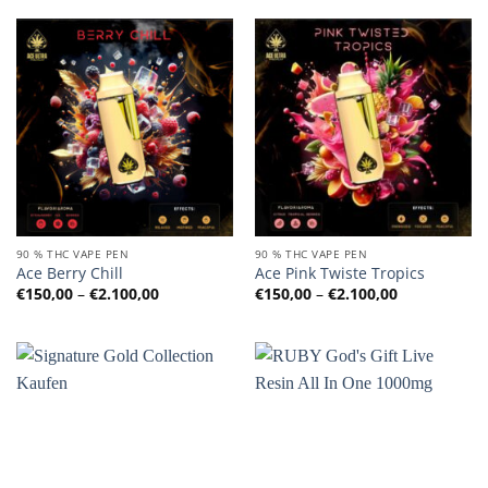
€2.100,00
€2.100,00
90 % THC VAPE PEN
90 % THC VAPE PEN
Ace Berry Chill
Ace Pink Twiste Tropics
Preisspanne:
Preisspanne
€
150,00
–
€
2.100,00
€
150,00
–
€
2.100,00
€150,00
€150,00
bis
bis
€2.100,00
€2.100,00