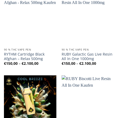
90 % THC VAPE PEN
90 % THC VAPE PEN
RYTHM Cartridge Black
RUBY Galactic Gas Live Resin
Afghan – Relax 500mg
All In One 1000mg
Preisspanne:
Preisspanne
€
150,00
–
€
2.100,00
€
150,00
–
€
2.100,00
€150,00
€150,00
bis
bis
€2.100,00
€2.100,00