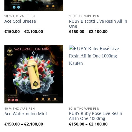
90 % THC VAPE PEN
90 % THC VAPE PEN
RUBY Biscotti Live Resin All In
Ace Cool Breeze
One
Preisspanne:
Preisspanne
€
150,00
–
€
2.100,00
€
150,00
–
€
2.100,00
€150,00
€150,00
bis
bis
€2.100,00
€2.100,00
90 % THC VAPE PEN
90 % THC VAPE PEN
RUBY Ruby Rosé Live Resin
Ace Watermelon Mint
All In One 1000mg
Preisspanne:
Preisspanne
€
150,00
–
€
2.100,00
€
150,00
–
€
2.100,00
€150,00
€150,00
bis
bis