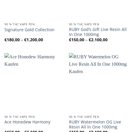
90 % THC VAPE PEN
90 % THC VAPE PEN
RUBY God’s Gift Live Resin All
Signature Gold Collection
In One 1000mg
Preisspanne:
Preisspanne
€
180,00
–
€
1.200,00
€
150,00
–
€
2.100,00
€180,00
€150,00
bis
bis
€1.200,00
€2.100,00
90 % THC VAPE PEN
90 % THC VAPE PEN
RUBY Watermelon OG Live
Ace Honedew Harmony
Resin All In One 1000mg
Preisspanne:
Preisspanne