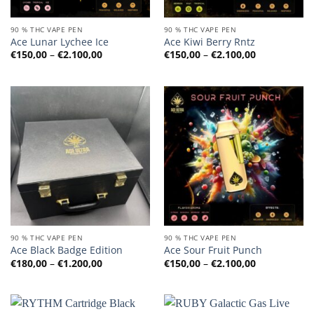
90 % THC VAPE PEN
90 % THC VAPE PEN
Ace Lunar Lychee Ice
Ace Kiwi Berry Rntz
Preisspanne:
Preisspanne
€
150,00
–
€
2.100,00
€
150,00
–
€
2.100,00
€150,00
€150,00
bis
bis
€2.100,00
€2.100,00
90 % THC VAPE PEN
90 % THC VAPE PEN
Ace Black Badge Edition
Ace Sour Fruit Punch
Preisspanne:
Preisspanne
€
180,00
–
€
1.200,00
€
150,00
–
€
2.100,00
€180,00
€150,00
bis
bis
€1.200,00
€2.100,00