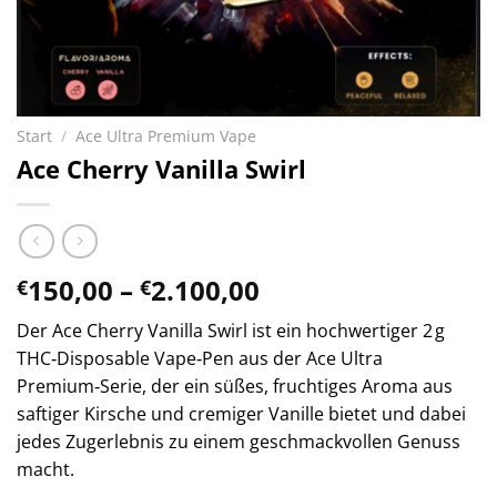
Start
/
Ace Ultra Premium Vape
Ace Cherry Vanilla Swirl
Preisspanne:
150,00
–
2.100,00
€
€
€150,00
Der Ace Cherry Vanilla Swirl ist ein hochwertiger 2 g
bis
THC‑Disposable Vape‑Pen aus der Ace Ultra
€2.100,00
Premium‑Serie, der ein süßes, fruchtiges Aroma aus
saftiger Kirsche und cremiger Vanille bietet und dabei
jedes Zugerlebnis zu einem geschmackvollen Genuss
macht.