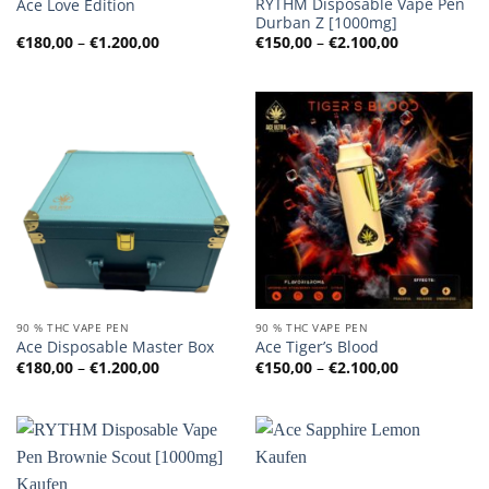
RYTHM Disposable Vape Pen
Ace Love Edition
Durban Z [1000mg]
Preisspanne:
Preisspanne
€
180,00
–
€
1.200,00
€
150,00
–
€
2.100,00
€180,00
€150,00
bis
bis
€1.200,00
€2.100,00
90 % THC VAPE PEN
90 % THC VAPE PEN
Ace Disposable Master Box
Ace Tiger’s Blood
Preisspanne:
Preisspanne
€
180,00
–
€
1.200,00
€
150,00
–
€
2.100,00
€180,00
€150,00
bis
bis
€1.200,00
€2.100,00