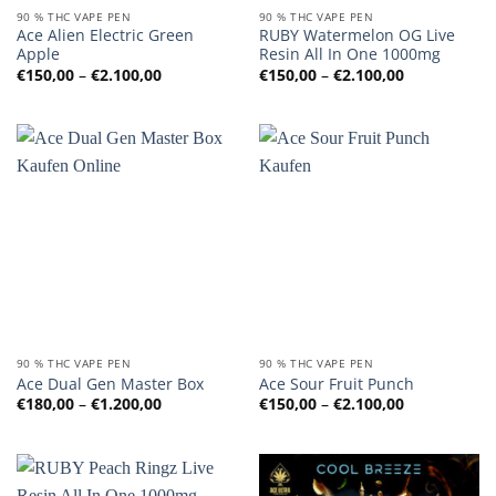
90 % THC VAPE PEN
90 % THC VAPE PEN
Ace Alien Electric Green
RUBY Watermelon OG Live
Apple
Resin All In One 1000mg
Preisspanne:
Preisspanne
€
150,00
–
€
2.100,00
€
150,00
–
€
2.100,00
€150,00
€150,00
bis
bis
€2.100,00
€2.100,00
90 % THC VAPE PEN
90 % THC VAPE PEN
Ace Dual Gen Master Box
Ace Sour Fruit Punch
Preisspanne:
Preisspanne
€
180,00
–
€
1.200,00
€
150,00
–
€
2.100,00
€180,00
€150,00
bis
bis
€1.200,00
€2.100,00