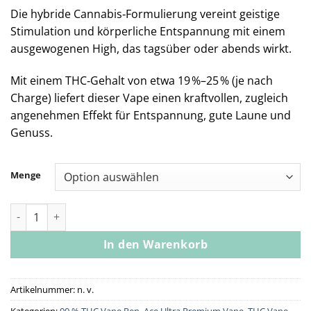
Die hybride Cannabis‑Formulierung vereint geistige
Stimulation und körperliche Entspannung mit einem
ausgewogenen High, das tagsüber oder abends wirkt.
Mit einem THC‑Gehalt von etwa 19 %–25 % (je nach
Charge) liefert dieser Vape einen kraftvollen, zugleich
angenehmen Effekt für Entspannung, gute Laune und
Genuss.
Menge
Ace Cherry Vanilla Swirl Menge
In den Warenkorb
Artikelnummer:
n. v.
Kategorien:
90 % THC Vape Pen
,
Ace Ultra Premium Vape
,
THC Vape