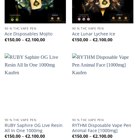
90 % THC VAPE PEN
90 % THC VAPE PEN
Ace Disposables Mojito
Ace Lunar Lychee Ice
Preisspanne:
Preisspanne
€
150,00
–
€
2.100,00
€
150,00
–
€
2.100,00
€150,00
€150,00
bis
bis
€2.100,00
€2.100,00
90 % THC VAPE PEN
90 % THC VAPE PEN
RUBY Saphire OG Live Resin
RYTHM Disposable Vape Pen
All In One 1000mg
Animal Face [1000mg]
Preisspanne:
Preisspanne
€
150,00
–
€
2.100,00
€
150,00
–
€
2.100,00