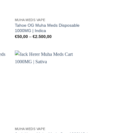
MUHA MEDS VAPE
Tahoe OG Muha Meds Disposable
1000MG | Indica
Preisspanne:
€
50,00
–
€
2.500,00
€50,00
bis
€2.500,00
MUHA MEDS VAPE