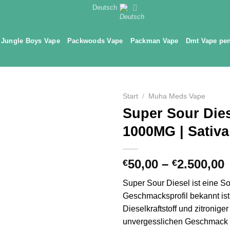
Deutsch
Jungle Boys Vape
Packwoods Vape
Packman Vape
Dmt Vape pe
Start
/
Muha Meds Vape
Super Sour Die
1000MG | Sativa
50,00
–
2.500,00
€
€
€
Super Sour Diesel ist eine Sor
b
Geschmacksprofil bekannt ist.
€
Dieselkraftstoff und zitronige
unvergesslichen Geschmack 