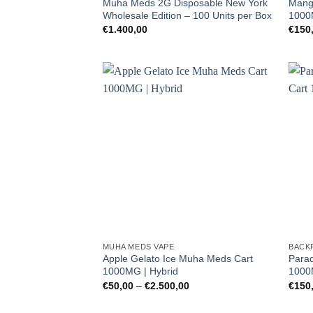
Muha Meds 2G Disposable New York
Mang
Wholesale Edition – 100 Units per Box
1000
€
1.400,00
€
150
MUHA MEDS VAPE
BACK
Apple Gelato Ice Muha Meds Cart
Para
1000MG | Hybrid
1000
Preisspanne:
€
50,00
–
€
2.500,00
€
150
€50,00
bis