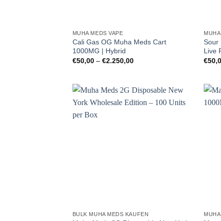
MUHA MEDS VAPE
MUHA
Cali Gas OG Muha Meds Cart
Sour
1000MG | Hybrid
Live 
Preisspanne:
€
50,00
–
€
2.250,00
€
50,
€50,00
bis
€2.250,00
BULK MUHA MEDS KAUFEN
MUHA