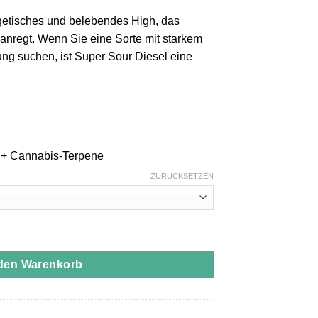
getisches und belebendes High, das
 anregt. Wenn Sie eine Sorte mit starkem
ng suchen, ist Super Sour Diesel eine
 + Cannabis-Terpene
ZURÜCKSETZEN
Cart 1000MG | Sativa Menge
 den Warenkorb