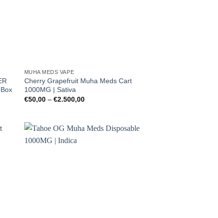
MUHA MEDS VAPE
ER
Cherry Grapefruit Muha Meds Cart
 Box
1000MG | Sativa
Preisspanne:
€
50,00
–
€
2.500,00
€50,00
bis
€2.500,00