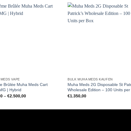
€2.100,00
€2.500,00
 MEDS VAPE
BULK MUHA MEDS KAUFEN
e Brûlée Muha Meds Cart
Muha Meds 2G Disposable St Patr
MG | Hybrid
Wholesale Edition – 100 Units per
Preisspanne:
00
–
€
2.500,00
€
1.350,00
€50,00
bis
€2.500,00