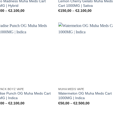
o Madness Muha Meds Cart
Lemon Cherry Gelato Muha Meds
MG | Hybrid
Cart 1000MG | Sativa
Preisspanne:
Preisspanne:
,00
–
€
2.100,00
€
150,00
–
€
2.100,00
€150,00
€150,00
bis
bis
€2.100,00
€2.100,00
PACK BOYZ VAPE
MUHA MEDS VAPE
dise Punch OG Muha Meds Cart
Watermelon OG Muha Meds Cart
MG | Indica
1000MG | Indica
Preisspanne:
Preisspanne:
,00
–
€
2.100,00
€
50,00
–
€
2.500,00
€150,00
€50,00
bis
bis