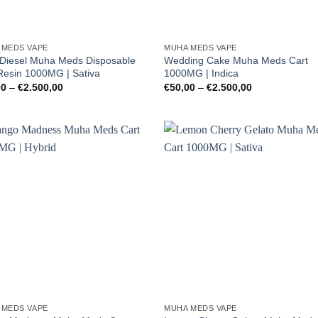
 MEDS VAPE
MUHA MEDS VAPE
 Diesel Muha Meds Disposable
Wedding Cake Muha Meds Cart
Resin 1000MG | Sativa
1000MG | Indica
Preisspanne:
Preisspanne:
00
–
€
2.500,00
€
50,00
–
€
2.500,00
€50,00
€50,00
bis
bis
€2.500,00
€2.500,00
 MEDS VAPE
MUHA MEDS VAPE