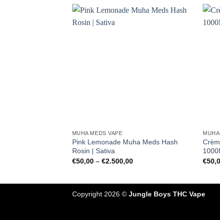
€2.500,00
MUHA MEDS VAPE
MUHA
Pink Lemonade Muha Meds Hash
Crèm
Rosin | Sativa
1000
Preisspanne:
€
50,00
–
€
2.500,00
€
50,
€50,00
bis
€2.500,00
Copyright 2026 ©
Jungle Boys THC Vape