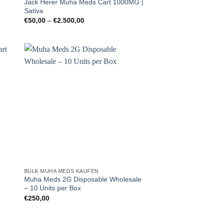
Jack Herer Muha Meds Cart 1000MG |
Sativa
Preisspanne:
€
50,00
–
€
2.500,00
€50,00
bis
€2.500,00
BULK MUHA MEDS KAUFEN
Muha Meds 2G Disposable Wholesale
– 10 Units per Box
€
250,00