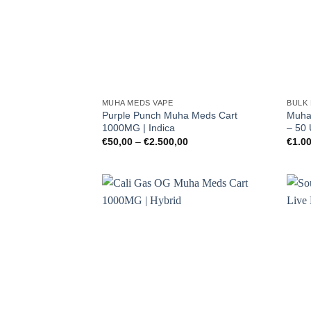
MUHA MEDS VAPE
BULK
Purple Punch Muha Meds Cart
Muha
1000MG | Indica
– 50 
Preisspanne:
€
50,00
–
€
2.500,00
€
1.0
€50,00
bis
€2.500,00