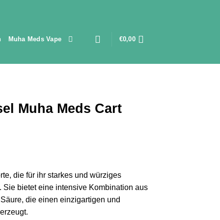
n
Muha Meds Vape
€
0,00
sel Muha Meds Cart
Preisspanne:
50,00
te, die für ihr starkes und würziges
is
 Sie bietet eine intensive Kombination aus
2.500,00
r Säure, die einen einzigartigen und
erzeugt.