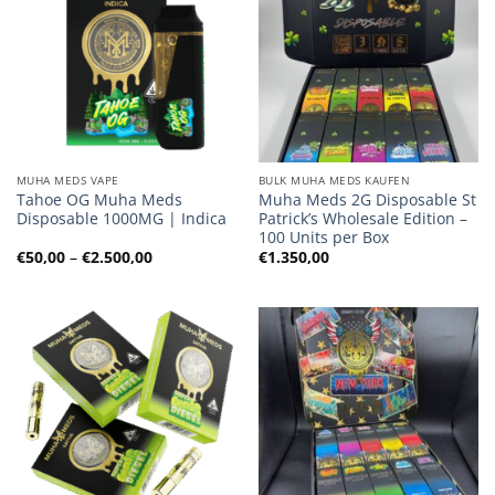
MUHA MEDS VAPE
BULK MUHA MEDS KAUFEN
Tahoe OG Muha Meds
Muha Meds 2G Disposable St
Disposable 1000MG | Indica
Patrick’s Wholesale Edition –
100 Units per Box
Preisspanne:
€
50,00
–
€
2.500,00
€
1.350,00
€50,00
bis
€2.500,00