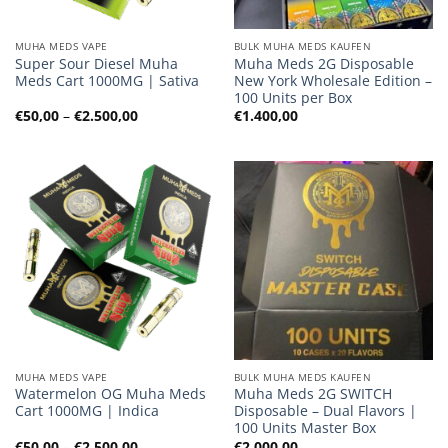
MUHA MEDS VAPE
BULK MUHA MEDS KAUFEN
Super Sour Diesel Muha
Muha Meds 2G Disposable
Meds Cart 1000MG | Sativa
New York Wholesale Edition –
100 Units per Box
Preisspanne:
€
50,00
–
€
2.500,00
€
1.400,00
€50,00
bis
€2.500,00
MUHA MEDS VAPE
BULK MUHA MEDS KAUFEN
Watermelon OG Muha Meds
Muha Meds 2G SWITCH
Cart 1000MG | Indica
Disposable – Dual Flavors |
100 Units Master Box
Preisspanne:
€
50,00
–
€
2.500,00
€
2.000,00