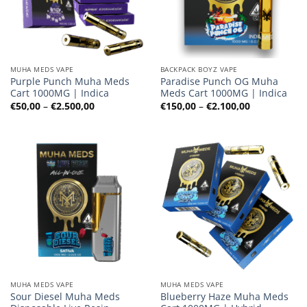
MUHA MEDS VAPE
BACKPACK BOYZ VAPE
Purple Punch Muha Meds
Paradise Punch OG Muha
Cart 1000MG | Indica
Meds Cart 1000MG | Indica
Preisspanne:
Preisspanne
€
50,00
–
€
2.500,00
€
150,00
–
€
2.100,00
€50,00
€150,00
bis
bis
€2.500,00
€2.100,00
MUHA MEDS VAPE
MUHA MEDS VAPE
Sour Diesel Muha Meds
Blueberry Haze Muha Meds