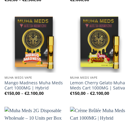
€50,00
bis
€2.500,00
MUHA MEDS VAPE
MUHA MEDS VAPE
Mango Madness Muha Meds
Lemon Cherry Gelato Muha
Cart 1000MG | Hybrid
Meds Cart 1000MG | Sativa
Preisspanne:
Preisspanne
€
150,00
–
€
2.100,00
€
150,00
–
€
2.100,00
€150,00
€150,00
bis
bis
€2.100,00
€2.100,00