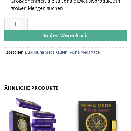
Großabnehmer, die saisonale Exklusivprodukte in
großen Mengen suchen
Muha Meds 2G Disposable EASTER Wholesale Edition – 100 Uni
In den Warenkorb
Kategorien:
Bulk Muha Meds Kaufen
,
Muha Meds Vape
ÄHNLICHE PRODUKTE