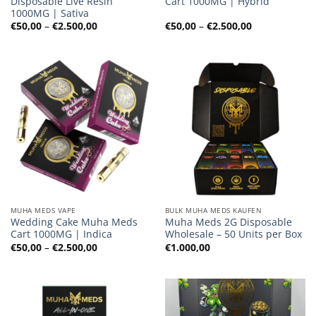
Disposable Live Resin
Cart 1000MG | Hybrid
1000MG | Sativa
Preisspanne:
Preisspanne:
€
50,00
–
€
2.500,00
€
50,00
–
€
2.500,00
€50,00
€50,00
bis
bis
€2.500,00
€2.500,00
MUHA MEDS VAPE
BULK MUHA MEDS KAUFEN
Wedding Cake Muha Meds
Muha Meds 2G Disposable
Cart 1000MG | Indica
Wholesale – 50 Units per Box
Preisspanne:
€
50,00
–
€
2.500,00
€
1.000,00
€50,00
bis
€2.500,00