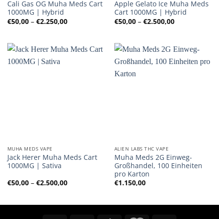
Cali Gas OG Muha Meds Cart
Apple Gelato Ice Muha Meds
1000MG | Hybrid
Cart 1000MG | Hybrid
Preisspanne:
Preisspanne:
€
50,00
–
€
2.250,00
€
50,00
–
€
2.500,00
€50,00
€50,00
bis
bis
€2.250,00
€2.500,00
MUHA MEDS VAPE
ALIEN LABS THC VAPE
Jack Herer Muha Meds Cart
Muha Meds 2G Einweg-
1000MG | Sativa
Großhandel, 100 Einheiten
pro Karton
Preisspanne:
€
50,00
–
€
2.500,00
€
1.150,00
€50,00
bis
€2.500,00